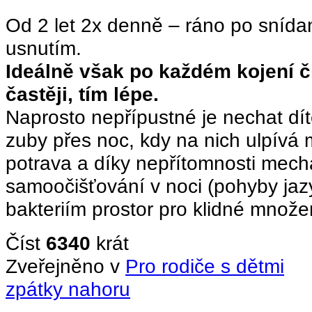
Od 2 let 2x denně – ráno po snídan
usnutím.
Ideálně však po každém kojení či 
častěji, tím lépe.
Naprosto nepřípustné je nechat dí
zuby přes noc, kdy na nich ulpívá 
potrava a díky nepřítomnosti mec
samoočišťování v noci (pohyby jazy
bakteriím prostor pro klidné množe
Číst
6340
krát
Zveřejněno v
Pro rodiče s dětmi
zpátky nahoru