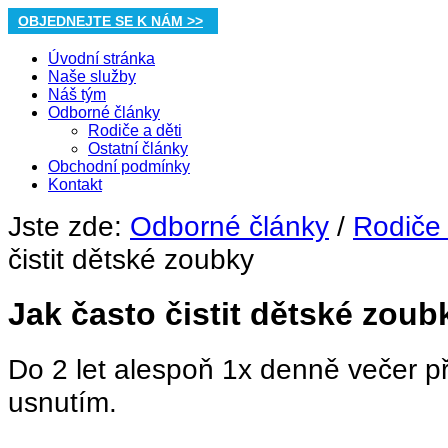
OBJEDNEJTE SE K NÁM >>
Úvodní stránka
Naše služby
Náš tým
Odborné články
Rodiče a děti
Ostatní články
Obchodní podmínky
Kontakt
Jste zde:
Odborné články
/
Rodiče 
čistit dětské zoubky
Jak často čistit dětské zoub
Do 2 let alespoň 1x denně večer p
usnutím.